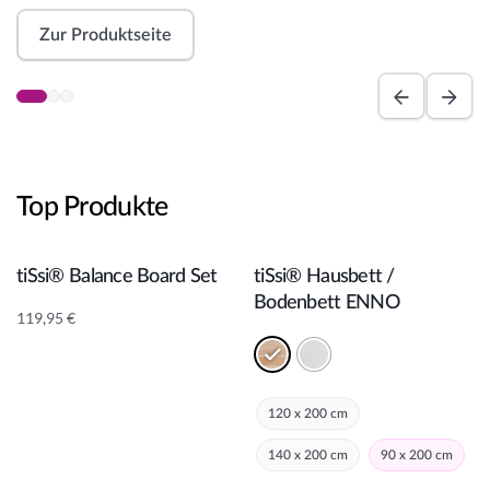
a
g
n
Zur Produktseite
e
n
n
e
r
Top Produkte
In den Warenkorb
In den Warenkorb
tiSsi® Balance Board Set
tiSsi® Hausbett /
Bodenbett ENNO
119,95
€
120 x 200 cm
140 x 200 cm
90 x 200 cm