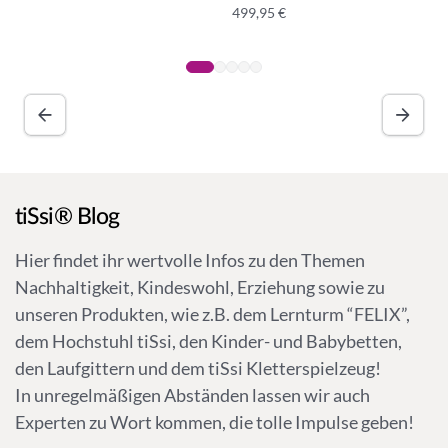
499,95
€
A
lt
e
r
n
a
ti
v
tiSsi® Blog
e
:
Hier findet ihr wertvolle Infos zu den Themen
Nachhaltigkeit, Kindeswohl, Erziehung sowie zu
unseren Produkten, wie z.B. dem Lernturm “FELIX”,
dem Hochstuhl tiSsi, den Kinder- und Babybetten,
den Laufgittern und dem tiSsi Kletterspielzeug!
In unregelmäßigen Abständen lassen wir auch
Experten zu Wort kommen, die tolle Impulse geben!