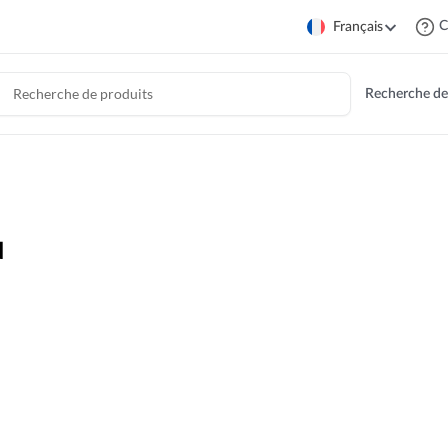
C
Français
Recherche de
u