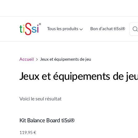
cookie
consent
banner
Tous les produits
Bon d’achat tiSsi®
Saisser
le
contenu
Accueil
Jeux et équipements de jeu
Jeux et équipements de je
Voici le seul résultat
Kit Balance Board tiSsi®
Ajouter au panier
119,95
€