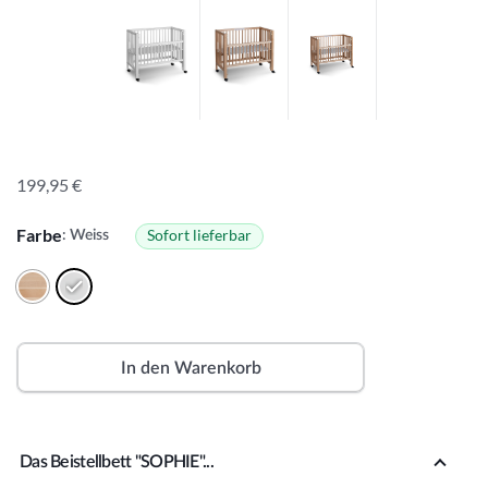
199,95
€
Farbe
Sofort lieferbar
: Weiss
In den Warenkorb
A
lt
Das Beistellbett "SOPHIE"...
e