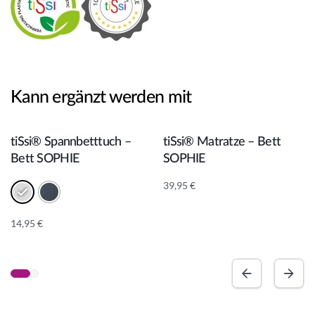
Kann ergänzt werden mit
In den Warenkorb
In den Warenkorb
tiSsi® Spannbetttuch –
tiSsi® Matratze – Bett
Bett SOPHIE
SOPHIE
39,95
€
14,95
€
A
lt
e
r
n
a