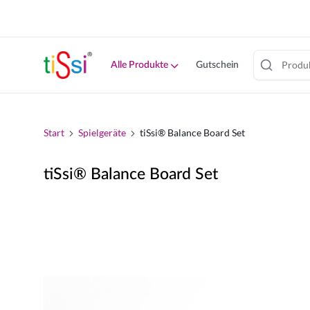
cookie
consent
banner
Alle Produkte
Gutschein
Zum
Inhalt
springen
Start
Spielgeräte
tiSsi® Balance Board Set
tiSsi® Balance Board Set