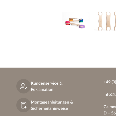
+49 (0
Kundenservice &
Reklamation
info@t
Montageanleitungen &
Calmon
Sicherheitshinweise
D – 5