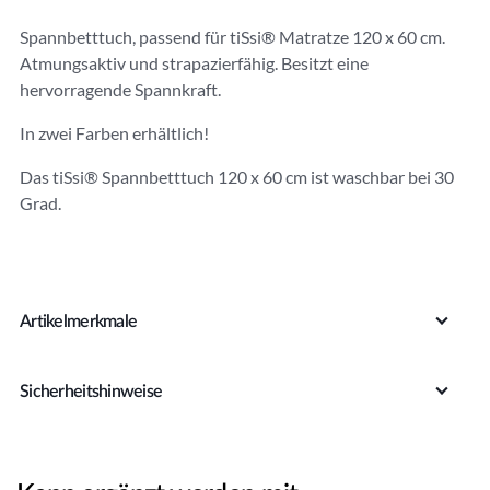
r
Spannbetttuch, passend für tiSsi® Matratze 120 x 60 cm.
n
Atmungsaktiv und strapazierfähig. Besitzt eine
a
hervorragende Spannkraft.
ti
v
In zwei Farben erhältlich!
e
:
Das tiSsi® Spannbetttuch 120 x 60 cm ist waschbar bei 30
Grad.
Artikelmerkmale
Sicherheitshinweise