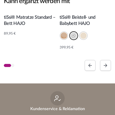
Kann ergänzt werden mit
In den Warenkorb
In den Warenkorb
tiSsi® Matratze Standard –
tiSsi® Beistell- und
Bett HAJO
Babybett HAJO
89,95
€
399,95
€
A
lt
e
r
n
a
ti
v
e
:
Kundenservice & Reklamation