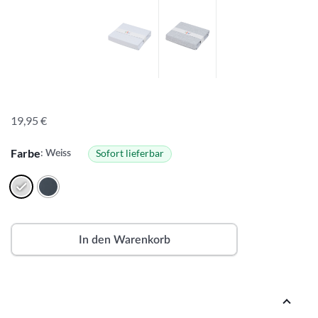
19,95
€
Farbe
Sofort lieferbar
: Weiss
In den Warenkorb
A
lt
e