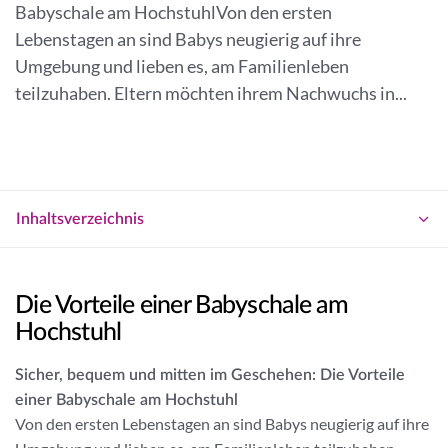
a
Babyschale am HochstuhlVon den ersten
g
n
Lebenstagen an sind Babys neugierig auf ihre
e
n
Umgebung und lieben es, am Familienleben
n
e
teilzuhaben. Eltern möchten ihrem Nachwuchs in...
r
Inhaltsverzeichnis
Die Vorteile einer Babyschale am
Hochstuhl
Sicher, bequem und mitten im Geschehen: Die Vorteile
einer Babyschale am Hochstuhl
Von den ersten Lebenstagen an sind Babys neugierig auf ihre