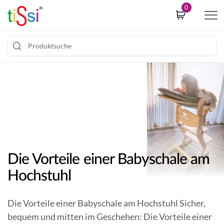
i
0
p
t
o
c
Z
o
u
o
m
k
I
i
n
e
h
c
a
o
l
n
Die Vorteile einer Babyschale am
t
s
Hochstuhl
s
e
p
n
r
t
Die Vorteile einer Babyschale am Hochstuhl Sicher,
i
b
bequem und mitten im Geschehen: Die Vorteile einer
n