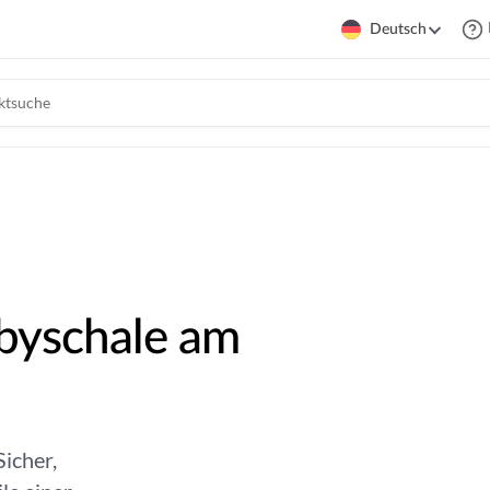
Deutsch
abyschale am
icher,