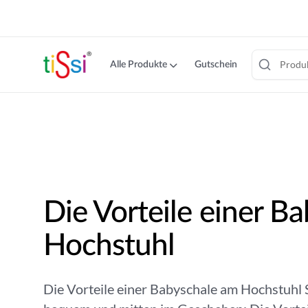
cookie
consent
banner
Alle Produkte
Gutschein
Zum
Inhalt
springen
Die Vorteile einer B
Hochstuhl
Die Vorteile einer Babyschale am Hochstuhl S