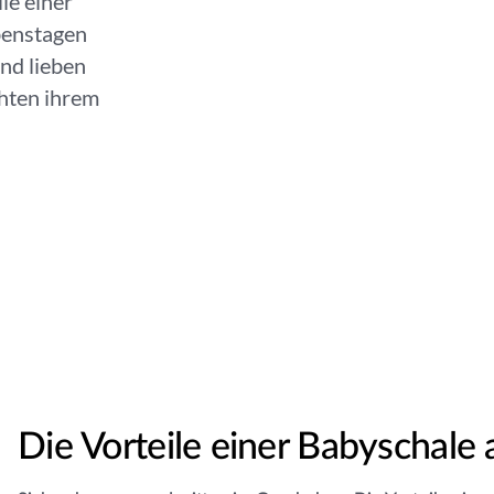
le einer
benstagen
nd lieben
chten ihrem
Die Vorteile einer Babyschale