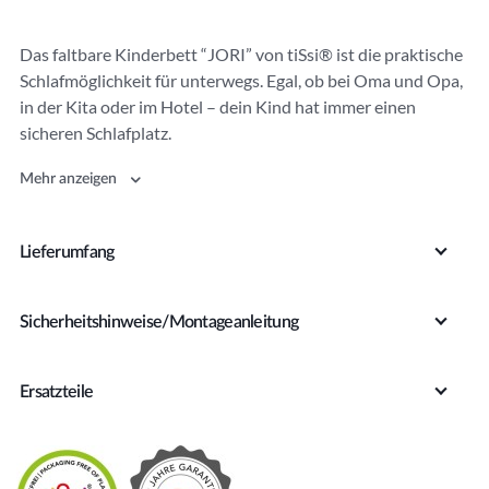
r
n
Das faltbare Kinderbett “JORI” von tiSsi® ist die praktische
a
Schlafmöglichkeit für unterwegs. Egal, ob bei Oma und Opa,
ti
in der Kita oder im Hotel – dein Kind hat immer einen
v
sicheren Schlafplatz.
e
:
Mehr anzeigen
Lieferumfang
Sicherheitshinweise/Montageanleitung
Ersatzteile