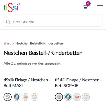
i
0
p
t
o
c
Z
o
u
o
m
Start
Nestchen Beistell-/Kinderbetten
k
I
i
Nestchen Beistell-/Kinderbetten
n
e
h
c
Alle 2 Ergebnisse werden angezeigt
a
o
In den Warenkorb
In den Warenkorb
l
n
t
s
tiSsi® Einlage / Nestchen –
tiSsi® Einlage / Nestchen –
s
e
Bett MAXI
Bett SOPHIE
p
n
r
t
i
b
n