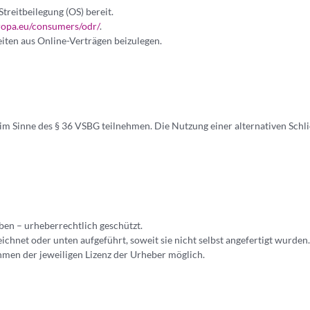
treitbeilegung (OS) bereit.
uropa.eu/consumers/odr/
.
eiten aus Online-Verträgen beizulegen.
im Sinne des § 36 VSBG teilnehmen. Die Nutzung einer alternativen Schli
eben – urheberrechtlich geschützt.
chnet oder unten aufgeführt, soweit sie nicht selbst angefertigt wurden.
hmen der jeweiligen Lizenz der Urheber möglich.