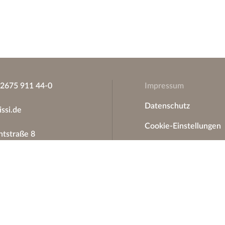
)2675 911 44-0
Impressum
Datenschutz
issi.de
Cookie-Einstellungen
tstraße 8
6814 Bremm
AGB
Widerrufsbelehrung
Widerrufsbelehrung
Musterformular
Garantie