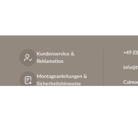
+49 (0
Kundenservice &
Reklamation
info@t
Montageanleitungen &
Calmon
Sicherheitshinweise
D – 5
FAQ
Ersatzteile