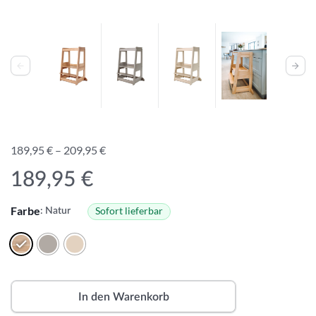
P
189,95
€
–
209,95
€
r
189,95
€
e
i
Farbe
Sofort lieferbar
: Natur
s
s
p
a
n
In den Warenkorb
n