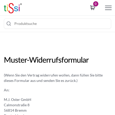
i
0
p
t
o
c
Z
o
u
o
m
k
I
i
Muster-Widerrufsformular
n
e
h
c
a
o
(Wenn Sie den Vertrag widerrufen wollen, dann füllen Sie bitte
l
n
dieses Formular aus und senden Sie es zurück.)
t
s
s
An:
e
p
n
M.J. Oster GmbH
r
t
Calmonstraße 8
i
b
56814 Bremm
n