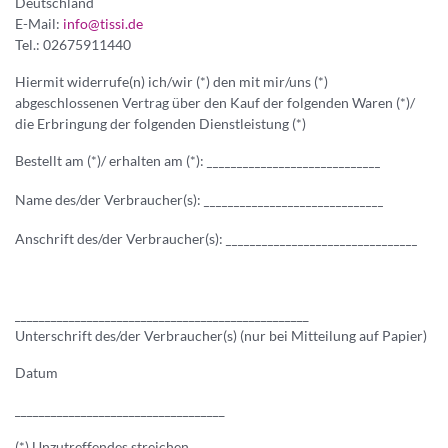
a
Deutschland
g
E-Mail:
info@tissi.de
n
Tel.: 02675911440
e
n
n
e
Hiermit widerrufe(n) ich/wir (*) den mit mir/uns (*)
r
abgeschlossenen Vertrag über den Kauf der folgenden Waren (*)/
die Erbringung der folgenden Dienstleistung (*)
Bestellt am (*)/ erhalten am (*):
_____________________________
Name des/der Verbraucher(s):
______________________________
Anschrift des/der Verbraucher(s):
________________________________
_________________________________________________
Unterschrift des/der Verbraucher(s) (nur bei Mitteilung auf Papier)
Datum
___________________________________
(*) Unzutreffendes streichen