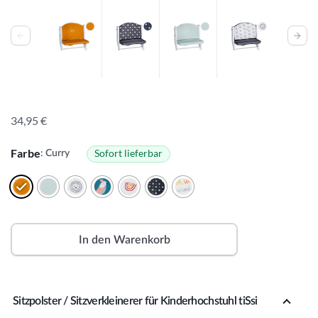
34,95
€
Farbe
Sofort lieferbar
: Curry
In den Warenkorb
A
lt
Sitzpolster / Sitzverkleinerer für Kinderhochstuhl tiSsi
e