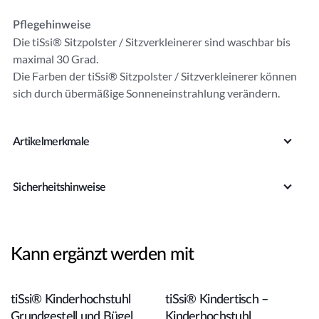
r
Pflegehinweise
n
Die tiSsi® Sitzpolster / Sitzverkleinerer sind waschbar bis
a
maximal 30 Grad.
ti
Die Farben der tiSsi® Sitzpolster / Sitzverkleinerer können
v
sich durch übermäßige Sonneneinstrahlung verändern.
e
:
Artikelmerkmale
Sicherheitshinweise
Kann ergänzt werden mit
In den Warenkorb
In den Warenkorb
tiSsi® Kinderhochstuhl
tiSsi® Kindertisch –
Grundgestell und Bügel
Kinderhochstuhl