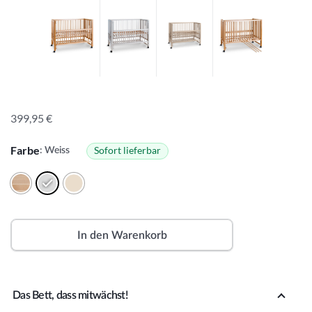
399,95
€
Farbe
Sofort lieferbar
: Weiss
In den Warenkorb
A
lt
Das Bett, dass mitwächst!
e