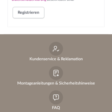
l
Registrieren
i
c
A
lt
h
e
r
n
a
Kundenservice & Reklamation
ti
v
e
:
Montageanleitungen & Sicherheitshinweise
FAQ