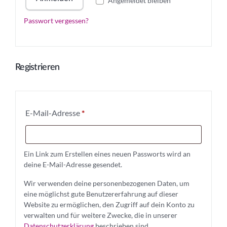
e
Angemeldet bleiben
a
lt
g
n
r
e
r
Passwort vergessen?
e
n
r
d
l
n
e
n
e
i
r
a
r
ti
c
Registrieren
v
l
h
e
i
:
c
E
E-Mail-Adresse
*
h
r
f
Ein Link zum Erstellen eines neuen Passworts wird an
o
deine E-Mail-Adresse gesendet.
r
Wir verwenden deine personenbezogenen Daten, um
d
eine möglichst gute Benutzererfahrung auf dieser
Website zu ermöglichen, den Zugriff auf dein Konto zu
e
verwalten und für weitere Zwecke, die in unserer
r
Datenschutzerklärung
beschrieben sind.