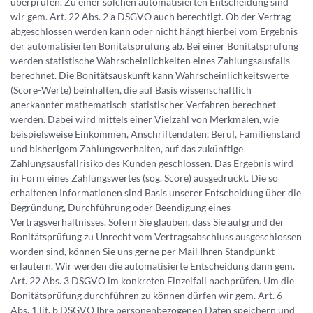
überprüfen. Zu einer solchen automatisierten Entscheidung sind
wir gem. Art. 22 Abs. 2 a DSGVO auch berechtigt. Ob der Vertrag
abgeschlossen werden kann oder nicht hängt hierbei vom Ergebnis
der automatisierten Bonitätsprüfung ab. Bei einer Bonitätsprüfung
werden statistische Wahrscheinlichkeiten eines Zahlungsausfalls
berechnet. Die Bonitätsauskunft kann Wahrscheinlichkeitswerte
(Score-Werte) beinhalten, die auf Basis wissenschaftlich
anerkannter mathematisch-statistischer Verfahren berechnet
werden. Dabei wird mittels einer Vielzahl von Merkmalen, wie
beispielsweise Einkommen, Anschriftendaten, Beruf, Familienstand
und bisherigem Zahlungsverhalten, auf das zukünftige
Zahlungsausfallrisiko des Kunden geschlossen. Das Ergebnis wird
in Form eines Zahlungswertes (sog. Score) ausgedrückt. Die so
erhaltenen Informationen sind Basis unserer Entscheidung über die
Begründung, Durchführung oder Beendigung eines
Vertragsverhältnisses. Sofern Sie glauben, dass Sie aufgrund der
Bonitätsprüfung zu Unrecht vom Vertragsabschluss ausgeschlossen
worden sind, können Sie uns gerne per Mail Ihren Standpunkt
erläutern. Wir werden die automatisierte Entscheidung dann gem.
Art. 22 Abs. 3 DSGVO im konkreten Einzelfall nachprüfen. Um die
Bonitätsprüfung durchführen zu können dürfen wir gem. Art. 6
Abs. 1 lit. b DSGVO Ihre personenbezogenen Daten speichern und