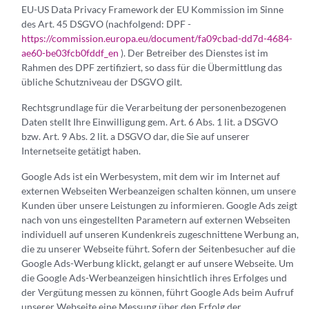
EU-US Data Privacy Framework der EU Kommission im Sinne
des Art. 45 DSGVO (nachfolgend: DPF -
https://commission.europa.eu/document/fa09cbad-dd7d-4684-
ae60-be03fcb0fddf_en
). Der Betreiber des Dienstes ist im
Rahmen des DPF zertifiziert, so dass für die Übermittlung das
übliche Schutzniveau der DSGVO gilt.
Rechtsgrundlage für die Verarbeitung der personenbezogenen
Daten stellt Ihre Einwilligung gem. Art. 6 Abs. 1 lit. a DSGVO
bzw. Art. 9 Abs. 2 lit. a DSGVO dar, die Sie auf unserer
Internetseite getätigt haben.
Google Ads ist ein Werbesystem, mit dem wir im Internet auf
externen Webseiten Werbeanzeigen schalten können, um unsere
Kunden über unsere Leistungen zu informieren. Google Ads zeigt
nach von uns eingestellten Parametern auf externen Webseiten
individuell auf unseren Kundenkreis zugeschnittene Werbung an,
die zu unserer Webseite führt. Sofern der Seitenbesucher auf die
Google Ads-Werbung klickt, gelangt er auf unsere Webseite. Um
die Google Ads-Werbeanzeigen hinsichtlich ihres Erfolges und
der Vergütung messen zu können, führt Google Ads beim Aufruf
unserer Webseite eine Messung über den Erfolg der