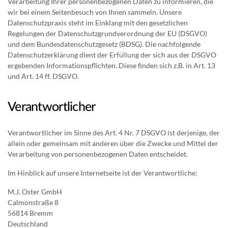
a
Verarbeitung Ihrer personenbezogenen Daten zu informieren, die
g
wir bei einem Seitenbesuch von Ihnen sammeln. Unsere
n
Datenschutzpraxis steht im Einklang mit den gesetzlichen
e
n
Regelungen der Datenschutzgrundverordnung der EU (DSGVO)
n
e
und dem Bundesdatenschutzgesetz (BDSG). Die nachfolgende
r
Datenschutzerklärung dient der Erfüllung der sich aus der DSGVO
ergebenden Informationspflichten. Diese finden sich z.B. in Art. 13
und Art. 14 ff. DSGVO.
Verantwortlicher
Verantwortlicher im Sinne des Art. 4 Nr. 7 DSGVO ist derjenige, der
allein oder gemeinsam mit anderen über die Zwecke und Mittel der
Verarbeitung von personenbezogenen Daten entscheidet.
Im Hinblick auf unsere Internetseite ist der Verantwortliche:
M.J. Oster GmbH
Calmonstraße 8
56814 Bremm
Deutschland