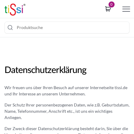
i
0
p
t
o
c
Z
o
u
o
m
k
I
i
Datenschutzerklärung
n
e
h
c
a
o
Wir freuen uns über Ihren Besuch auf unserer Internetseite tissi.de
l
n
und Ihr Interesse an unserem Unternehmen.
t
s
s
Der Schutz Ihrer personenbezogenen Daten, wie z.B. Geburtsdatum,
e
Name, Telefonnummer, Anschrift etc., ist uns ein wichtiges
p
n
Anliegen.
r
t
i
b
Der Zweck dieser Datenschutzerklärung besteht darin, Sie über die
n