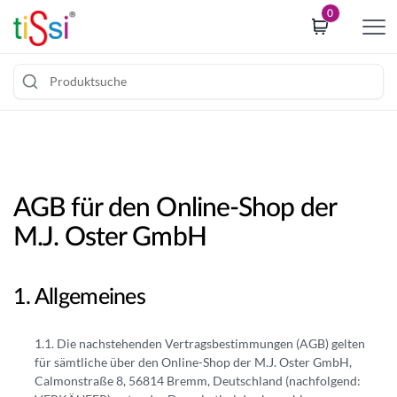
i
0
p
t
o
c
Z
o
u
o
m
k
I
i
AGB für den Online-Shop der
n
e
h
c
M.J. Oster GmbH
a
o
l
n
t
s
Allgemeines
s
e
p
n
Die nachstehenden Vertragsbestimmungen (AGB) gelten
r
t
für sämtliche über den Online-Shop der M.J. Oster GmbH,
i
b
Calmonstraße 8, 56814 Bremm, Deutschland (nachfolgend:
n