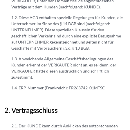
a
VERKÄUFER) unter der Domain tissi.de abgeschlossenen
g
Verträge mit dem Kunden (nachfolgend: KUNDE).
n
e
n
Diese AGB enthalten spezielle Regelungen für Kunden, die
n
e
Unternehmer im Sinne des § 14 BGB sind (nachfolgend:
r
UNTERNEHMER). Diese speziellen Klauseln für den
geschäftlichen Verkehr sind durch eine explizite Bezugnahme
auf UNTERNEHMER gekennzeichnet und gelten nicht für
Geschäfte mit Verbrauchern i.S.d. § 13 BGB.
Abweichende Allgemeine Geschäftsbedingungen des
Kunden erkennt der VERKÄUFER nicht an, es sei denn, der
VERKÄUFER hätte diesen ausdrücklich und schriftlich
zugestimmt.
ERP-Nummer (Frankreich): FR263742_01MTSC
Vertragsschluss
Der KUNDE kann durch Anklicken des entsprechenden