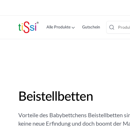
cookie
consent
banner
Alle Produkte
Gutschein
Zum
Inhalt
springen
Beistellbetten
Vorteile des Babybettchens Beistellbetten sin
keine neue Erfindung und doch boomt der M