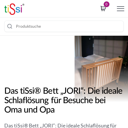
i
0
p
t
o
c
Z
o
u
o
m
k
I
i
n
e
h
c
a
o
l
n
Das tiSsi® Bett „JORI“: Die ideale
t
s
Schlaflösung für Besuche bei
s
e
p
n
Oma und Opa
r
t
i
b
Das tiSsi® Bett „JORI“: Die ideale Schlaflösung für
n