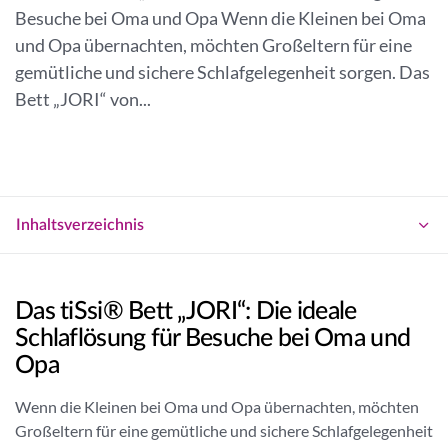
a
Besuche bei Oma und Opa Wenn die Kleinen bei Oma
g
n
und Opa übernachten, möchten Großeltern für eine
e
n
n
gemütliche und sichere Schlafgelegenheit sorgen. Das
e
Bett „JORI“ von...
r
Inhaltsverzeichnis
Das tiSsi® Bett „JORI“: Die ideale
Schlaflösung für Besuche bei Oma und
Opa
Wenn die Kleinen bei Oma und Opa übernachten, möchten
Großeltern für eine gemütliche und sichere Schlafgelegenheit