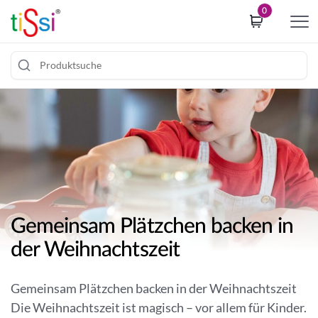
i
0
p
t
o
c
Z
o
u
o
m
k
I
i
n
e
h
c
a
o
l
n
Gemeinsam Plätzchen backen in
t
s
der Weihnachtszeit
s
e
p
n
r
t
Gemeinsam Plätzchen backen in der Weihnachtszeit
i
b
Die Weihnachtszeit ist magisch – vor allem für Kinder.
n