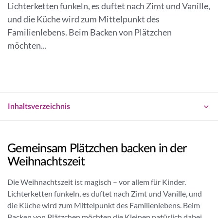
a
Lichterketten funkeln, es duftet nach Zimt und Vanille,
g
n
und die Küche wird zum Mittelpunkt des
e
n
Familienlebens. Beim Backen von Plätzchen
n
e
möchten...
r
Inhaltsverzeichnis
Gemeinsam Plätzchen backen in der
Weihnachtszeit
Die Weihnachtszeit ist magisch – vor allem für Kinder.
Lichterketten funkeln, es duftet nach Zimt und Vanille, und
die Küche wird zum Mittelpunkt des Familienlebens. Beim
Backen von Plätzchen möchten die Kleinen natürlich dabei