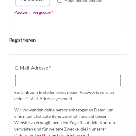
e
Angemeldet bleiben
a
lt
g
n
r
e
r
Passwort vergessen?
e
n
r
d
l
n
e
n
e
i
r
a
r
ti
c
Registrieren
v
l
h
e
i
:
c
E
E-Mail-Adresse
*
h
r
f
Ein Link zum Erstellen eines neuen Passworts wird an
o
deine E-Mail-Adresse gesendet.
r
Wir verwenden deine personenbezogenen Daten, um
d
eine möglichst gute Benutzererfahrung auf dieser
Website zu ermöglichen, den Zugriff auf dein Konto zu
e
verwalten und für weitere Zwecke, die in unserer
r
Datenschutzerklärung
beschrieben sind.