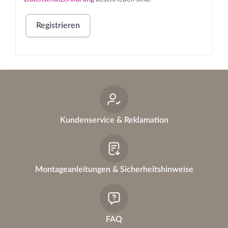
l
Registrieren
i
c
A
lt
h
e
r
n
a
Kundenservice & Reklamation
ti
v
e
:
Montageanleitungen & Sicherheitshinweise
FAQ