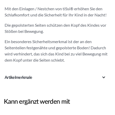
r
Mit den Einlagen / Nestchen von tiSsi® erhöhen Sie den
n
Schlafkomfort und die Sicherheit für Ihr Kind in der Nacht!
a
ti
Die gepolsterten Seiten schützen den Kopf des Kindes vor
v
Stößen bei Bewegung.
e
:
Ein besonderes Sicherheitsmerkmal ist der an den
Seitenteilen festgenähte und gepolsterte Boden! Dadurch
wird verhindert, das sich das Kind bei zu viel Bewegung mit
dem Kopf unter die Seiten schiebt.
Artikelmerkmale
Kann ergänzt werden mit
In den Warenkorb
In den Warenkorb