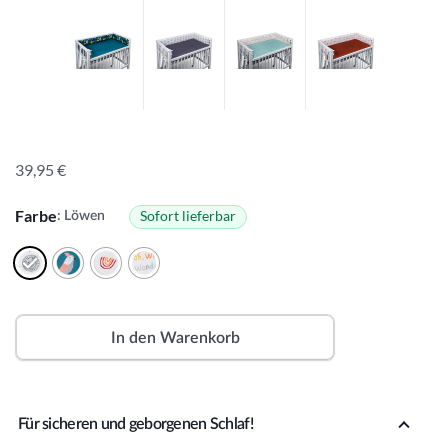
39,95
€
Farbe
Sofort lieferbar
: Löwen
In den Warenkorb
A
lt
Für sicheren und geborgenen Schlaf!
e