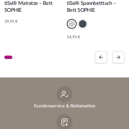
tiSsi® Matratze – Bett
tiSsi® Spannbetttuch –
SOPHIE
Bett SOPHIE
39,95
€
14,95
€
A
lt
e
r
n
a
ti
v
e
:
Kundenservice & Reklamation