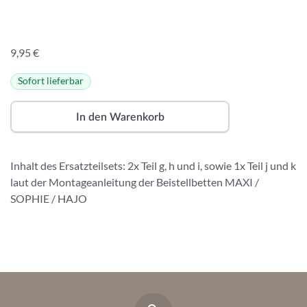
9,95
€
Sofort lieferbar
A
lt
In den Warenkorb
e
r
n
Inhalt des Ersatzteilsets: 2x Teil g, h und i, sowie 1x Teil j und k
a
laut der Montageanleitung der Beistellbetten MAXI /
ti
SOPHIE / HAJO
v
e
: