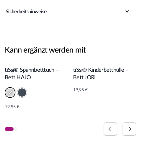
Sicherheitshinweise
Kann ergänzt werden mit
In den Warenkorb
In den Warenkorb
tiSsi® Spannbetttuch –
tiSsi® Kinderbetthülle –
Bett HAJO
Bett JORI
19,95
€
19,95
€
A
lt
e
r
n