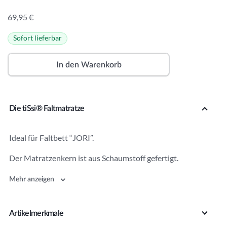
69,95
€
Sofort lieferbar
A
lt
In den Warenkorb
e
r
n
Die tiSsi® Faltmatratze
a
ti
v
Ideal für Faltbett “JORI”.
e
Der Matratzenkern ist aus Schaumstoff gefertigt.
:
Mehr anzeigen
Artikelmerkmale