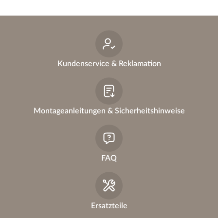
a
ti
v
e
:
Kundenservice & Reklamation
Montageanleitungen & Sicherheitshinweise
FAQ
Ersatzteile