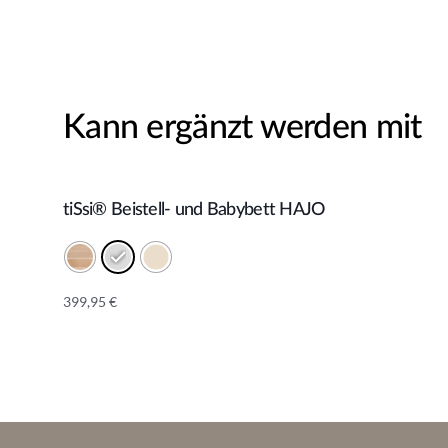
Kann ergänzt werden mit
tiSsi® Beistell- und Babybett HAJO
In den Warenkorb
399,95
€
Alternative: