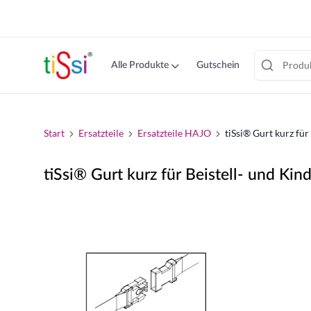
cookie
consent
banner
Alle Produkte
Gutschein
Zum
Inhalt
springen
Start
Ersatzteile
Ersatzteile HAJO
tiSsi® Gurt kurz für
tiSsi® Gurt kurz für Beistell- und Kin