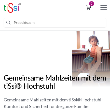
i
0
p
t
o
c
Z
o
u
o
m
k
I
i
n
e
h
c
a
o
l
n
Gemeinsame Mahlzeiten mit dem
t
s
tiSsi® Hochstuhl
s
e
p
n
r
t
Gemeinsame Mahlzeiten mit dem tiSsi® Hochstuhl:
i
b
Komfort und Sicherheit für die ganze Familie
n