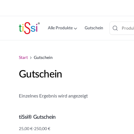
cookie
consent
banner
Alle Produkte
Gutschein
Zum
Inhalt
springen
Start
Gutschein
Gutschein
Einzelnes Ergebnis wird angezeigt
tiSsi® Gutschein
Weiterlesen
25,00
€
-
250,00
€