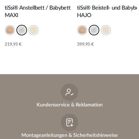
tiSsi® Anstellbett / Babybett
tiSsi® Beistell- und Babybe
MAXI
HAJO
219,95
€
399,95
€
A
A
lt
lt
e
e
r
r
n
n
a
a
ti
ti
v
v
e
e
Kundenservice & Reklamation
:
:
Montageanleitungen & Sicherheitshinweise