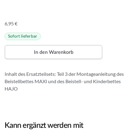
6,95
€
Sofort lieferbar
A
lt
In den Warenkorb
e
r
n
Inhalt des Ersatzteilsets: Teil 3 der Montageanleitung des
a
Beistellbettes MAXI und des Beistell- und Kinderbettes
ti
HAJO
v
e
:
Kann ergänzt werden mit
In den Warenkorb
In den Warenkorb