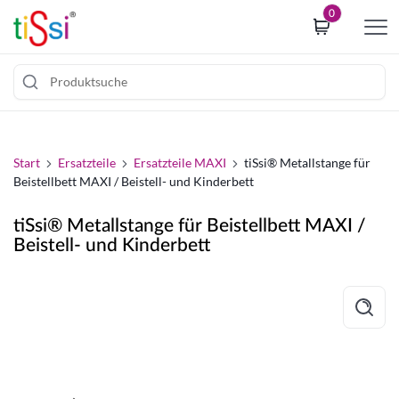
i
0
p
t
o
c
Z
o
u
o
m
Start
Ersatzteile
Ersatzteile MAXI
tiSsi® Metallstange für
k
Beistellbett MAXI / Beistell- und Kinderbett
I
i
n
e
tiSsi® Metallstange für Beistellbett MAXI /
h
c
Beistell- und Kinderbett
a
o
l
n
t
s
s
e
p
n
r
t
i
b
n