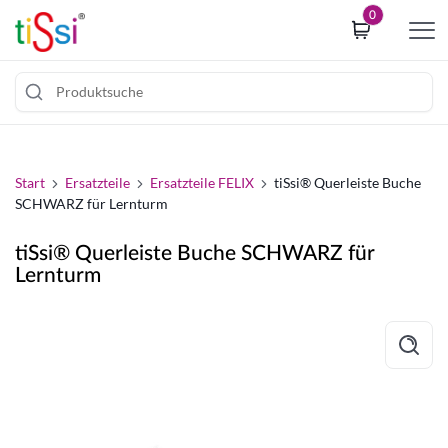
i
0
p
t
o
c
Z
o
u
o
m
Start
Ersatzteile
Ersatzteile FELIX
tiSsi® Querleiste Buche
k
SCHWARZ für Lernturm
I
i
n
e
tiSsi® Querleiste Buche SCHWARZ für
h
c
Lernturm
a
o
l
n
t
s
s
e
p
n
r
t
i
b
n