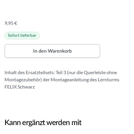
9,95
€
Sofort lieferbar
A
lt
In den Warenkorb
e
r
n
Inhalt des Ersatzteilsets: Teil 3 (nur die Querleiste ohne
a
Montagezubehör) der Montageanleitung des Lernturms
ti
FELIX Schwarz
v
e
:
Kann ergänzt werden mit
In den Warenkorb