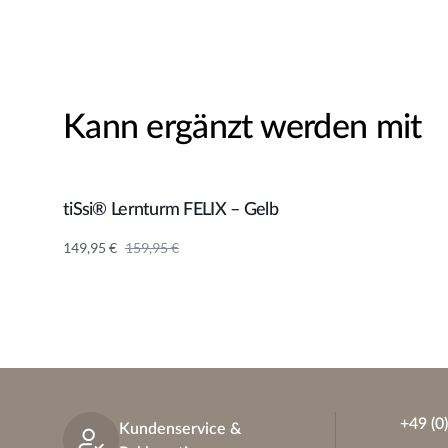
Kann ergänzt werden mit
Angebot!
tiSsi® Lernturm FELIX – Gelb
In den Warenkorb
149,95
€
159,95
€
+49 (0
Kundenservice &