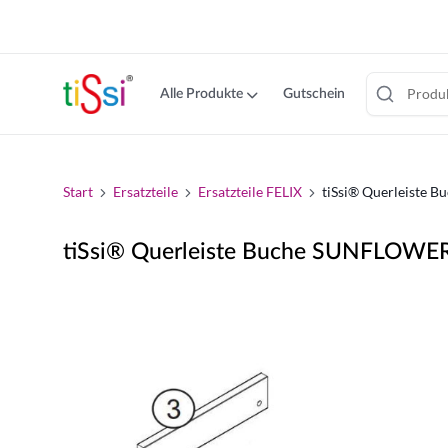
cookie
consent
banner
Alle Produkte
Gutschein
Zum
Inhalt
springen
Start
Ersatzteile
Ersatzteile FELIX
tiSsi® Querleiste 
tiSsi® Querleiste Buche SUNFLOWER