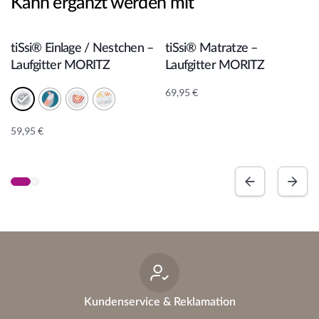
Kann ergänzt werden mit
In den Warenkorb
In den Warenkorb
tiSsi® Einlage / Nestchen –
tiSsi® Matratze –
Laufgitter MORITZ
Laufgitter MORITZ
69,95
€
59,95
€
A
lt
e
r
n
a
ti
v
e
:
Kundenservice & Reklamation