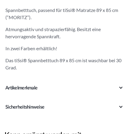
r
Spannbetttuch, passend für tiSsi® Matratze 89 x 85 cm
n
(“MORITZ”).
a
ti
Atmungsaktiv und strapazierfähig. Besitzt eine
v
hervorragende Spannkraft.
e
:
In zwei Farben erhältlich!
Das tiSsi® Spannbetttuch 89 x 85 cm ist waschbar bei 30
Grad.
Artikelmerkmale
Sicherheitshinweise