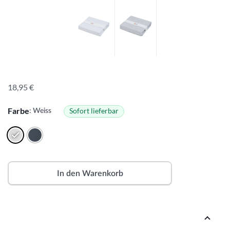
18,95
€
Farbe
Sofort lieferbar
: Weiss
In den Warenkorb
A
lt
e