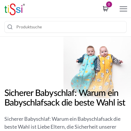
i
0
p
t
o
c
Z
o
u
o
m
k
I
i
n
e
h
c
a
o
l
n
Sicherer Babyschlaf: Warum ein
t
s
Babyschlafsack die beste Wahl ist
s
e
p
n
r
t
Sicherer Babyschlaf: Warum ein Babyschlafsack die
i
b
beste Wahl ist Liebe Eltern, die Sicherheit unserer
n