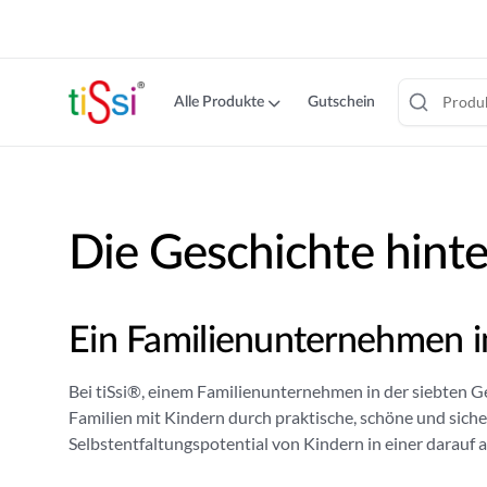
cookie
consent
banner
Alle Produkte
Gutschein
Zum
Inhalt
springen
Die Geschichte hint
Ein Familienunternehmen in
Bei tiSsi®, einem Familienunternehmen in der siebten Ge
Familien mit Kindern durch praktische, schöne und sicher
Selbstentfaltungspotential von Kindern in einer darau