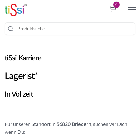
i
0
p
t
o
c
Z
o
u
o
m
tiSsi Karriere
k
I
i
n
e
Lagerist*
h
c
a
o
In Vollzeit
l
n
t
s
s
e
p
n
Für unseren Standort in
, suchen wir Dich
r
56820 Briedern
t
wenn Du:
i
b
n