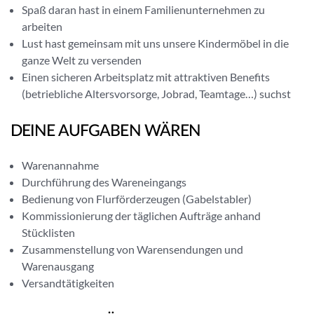
a
Spaß daran hast in einem Familienunternehmen zu
g
n
arbeiten
e
n
Lust hast gemeinsam mit uns unsere Kindermöbel in die
n
e
ganze Welt zu versenden
r
Einen sicheren Arbeitsplatz mit attraktiven Benefits
(betriebliche Altersvorsorge, Jobrad, Teamtage…) suchst
DEINE AUFGABEN WÄREN
Warenannahme
Durchführung des Wareneingangs
Bedienung von Flurförderzeugen (Gabelstabler)
Kommissionierung der täglichen Aufträge anhand
Stücklisten
Zusammenstellung von Warensendungen und
Warenausgang
Versandtätigkeiten